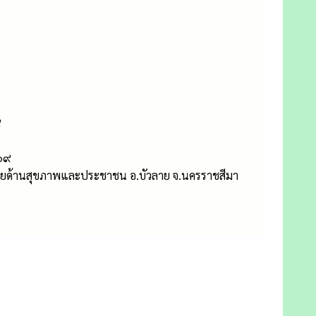
๙
๕๖๙
ข่ายด้านสุขภาพและประชาชน อ.บัวลาย จ.นครราชสีมา