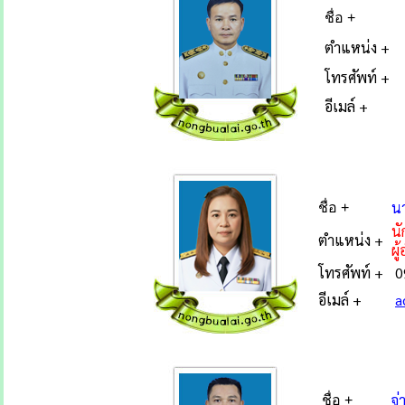
ชื่อ +
ตำแหน่ง +
โทรศัพท์ +
อีเมล์ +
น
ชื่อ +
น
ตำแหน่ง +
ผู
โทรศัพท์ +
0
อีเมล์ +
a
จ่
ชื่อ +