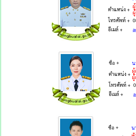
ผ
ตำแหน่ง +
ผู
โทรศัพท์ +
0
อีเมล์ +
a
น
ชื่อ +
ผ
ตำแหน่ง +
ผ
โทรศัพท์ +
0
อีเมล์ +
a
นา
ชื่อ +
หั